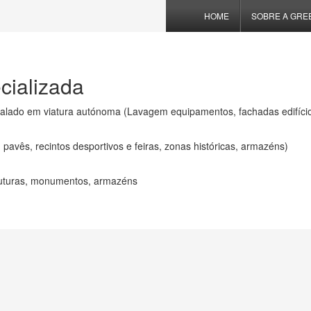
HOME
SOBRE A GRE
cializada
talado em viatura autónoma (Lavagem equipamentos, fachadas edifíci
avês, recintos desportivos e feiras, zonas históricas, armazéns)
struturas, monumentos, armazéns